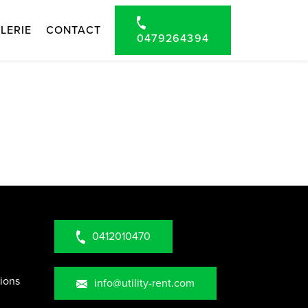
LERIE
CONTACT
0479264394
0412010470
tions
info@utility-rent.com