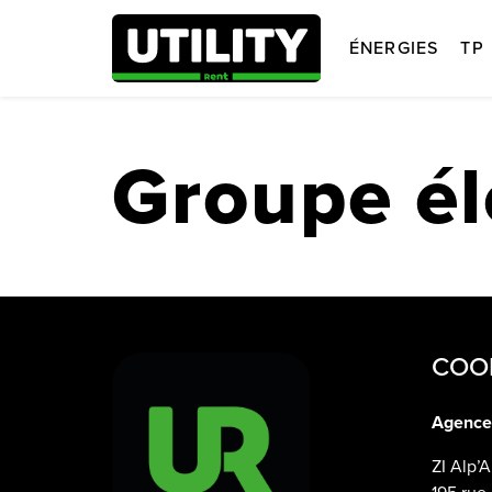
ÉNERGIES
TP
Groupe él
COO
Agence
ZI Alp’A