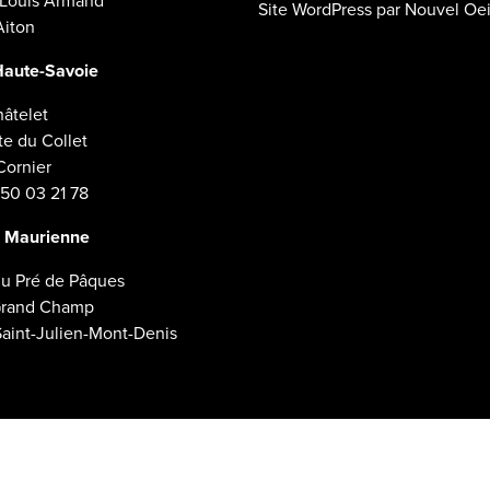
 Louis Armand
Site WordPress par Nouvel Oei
Aiton
Haute-Savoie
hâtelet
te du Collet
ornier
 50 03 21 78
 Maurienne
du Pré de Pâques
Grand Champ
aint-Julien-Mont-Denis